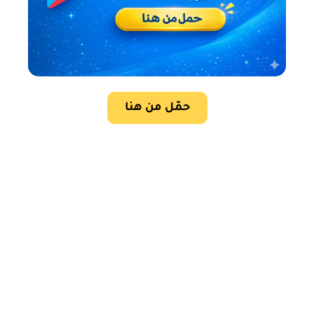
حمّل من هنا