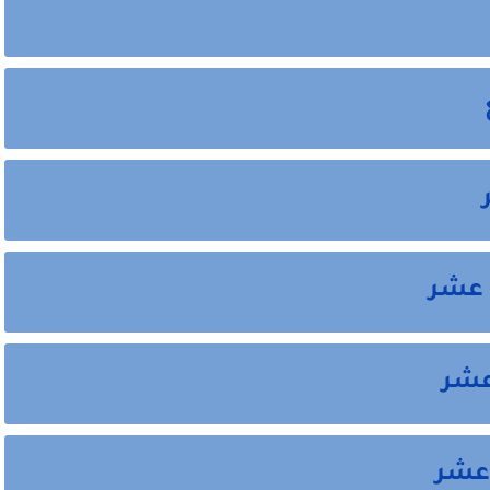
 عشر
عشر
 عشر