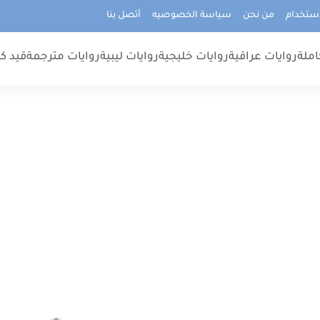
استخدام
من نحن
سياسة الخصوصيه
أتصل بنا
املة
روايات عراقية
روايات خليجية
روايات ليبية
روايات مترجمة
قيد كت