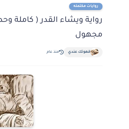
روايات مكتمله
رواية ويشاء القدر ( كاملة وح
مجهول
قهوتك عندي
منذ عام