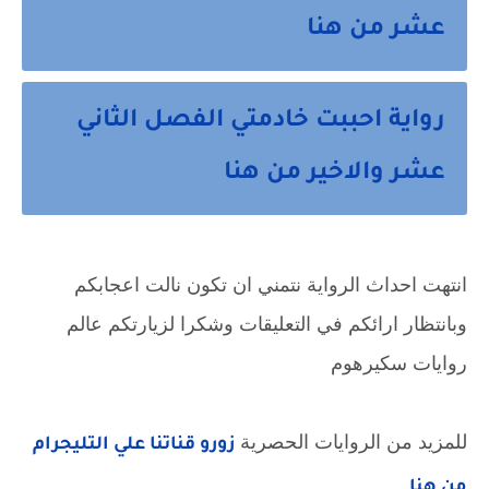
عشر من هنا
رواية احببت خادمتي الفصل الثاني
عشر والاخير من هنا
انتهت احداث الرواية نتمني ان تكون نالت اعجابكم
وبانتظار ارائكم في التعليقات وشكرا لزيارتكم عالم
روايات سكيرهوم
للمزيد من الروايات الحصرية
زورو قناتنا علي التليجرام
من هنا