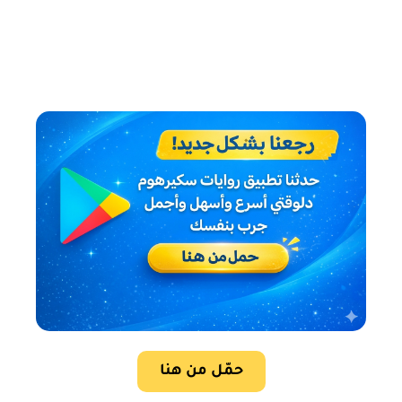
حمّل من هنا