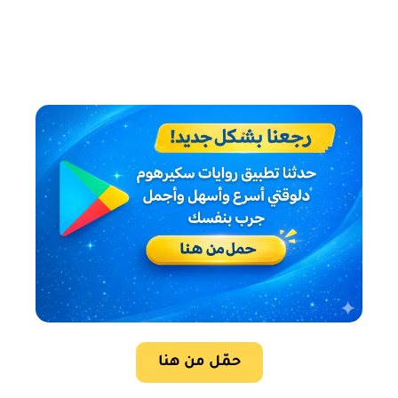
حمّل من هنا