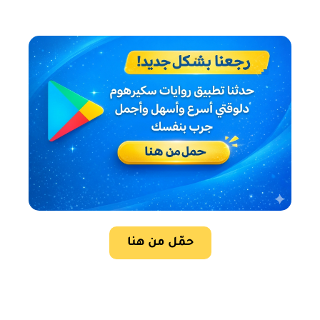
حمّل من هنا