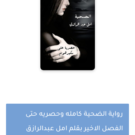
رواية الضحية كامله وحصريه حتى
الفصل الاخير بقلم امل عبدالرازق