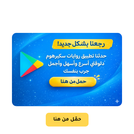
حمّل من هنا