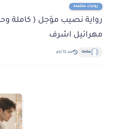
روايات مكتمله
رواية نصيب مؤجل ( كاملة وحص
مهرائيل اشرف
GeGe
منذ 12 أيام