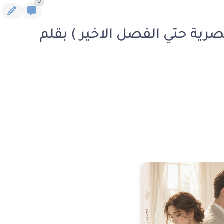
0
رية حتي الفصل الاخير ) بقلم