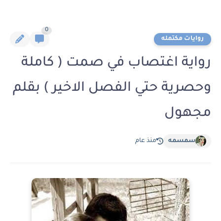
0
روايات مكتمله
رواية اغتصاب في صمت ( كاملة
وحصرية حتي الفصل الاخير ) بقلم
مجهول
سمسمه
منذ عام