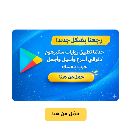
حمّل من هنا