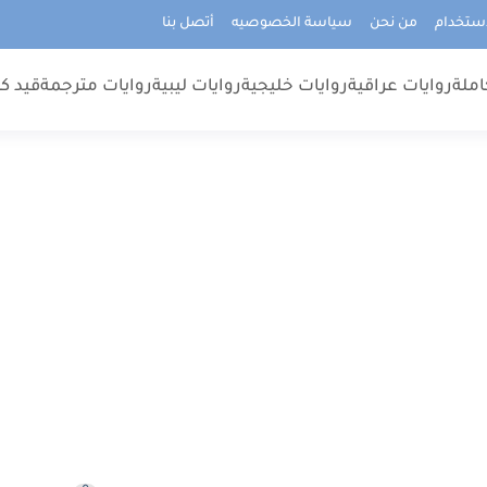
استخدام
من نحن
سياسة الخصوصيه
أتصل بنا
املة
روايات عراقية
روايات خليجية
روايات ليبية
روايات مترجمة
قيد كت