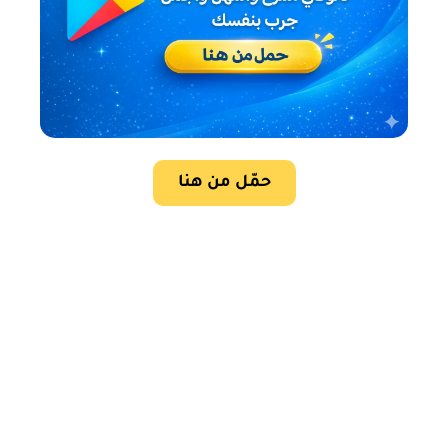
حمّل من هنا