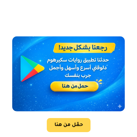
حمّل من هنا