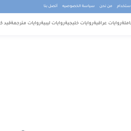
استخدام
من نحن
سياسة الخصوصيه
أتصل بنا
املة
روايات عراقية
روايات خليجية
روايات ليبية
روايات مترجمة
قيد كت