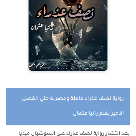
رواية نصف عذراء كاملة وحصرية حتي الفصل
الاخير بقلم رانيا عثمان
بعد انتشار رواية نصف عذراء علي السوشيال ميديا