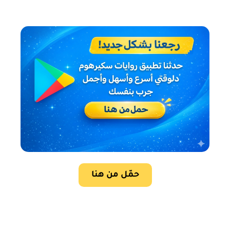
حمّل من هنا