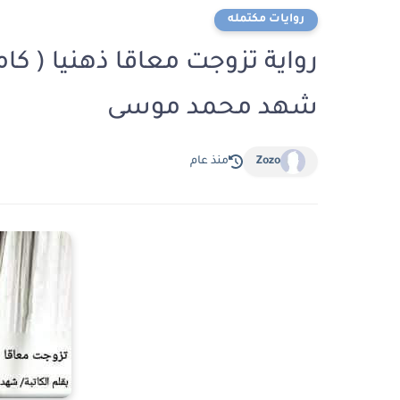
روايات مكتمله
رواية تزوجت معاقا ذهنيا ( كا
شهد محمد موسى
Zozo
منذ عام