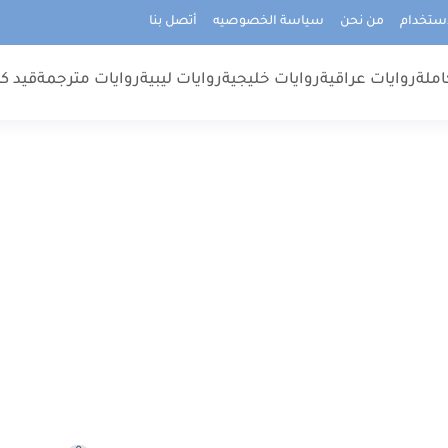
استخدام
من نحن
سياسة الخصوصيه
أتصل بنا
املة
روايات عراقية
روايات خليجية
روايات ليبية
روايات مترجمة
قيد كت