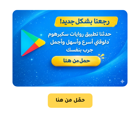
حمّل من هنا