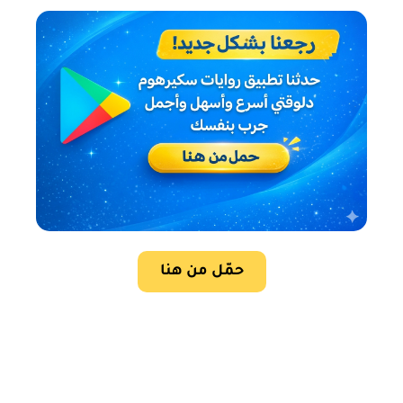
حمّل من هنا