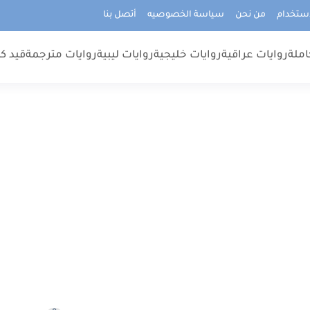
استخدام
من نحن
سياسة الخصوصيه
أتصل بنا
املة
روايات عراقية
روايات خليجية
روايات ليبية
روايات مترجمة
قيد كت