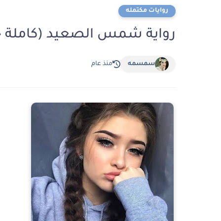
روايات مكتمله
رواية شمس الصعيد (كاملة حتي
سمسمه
منذ عام