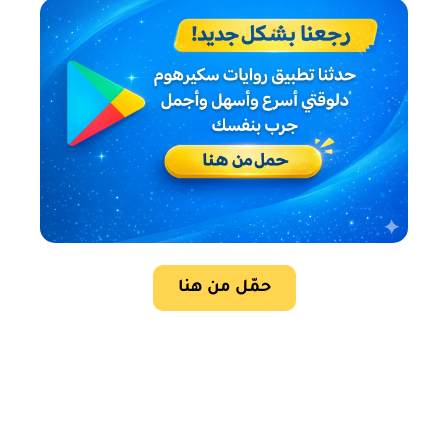
حمّل من هنا