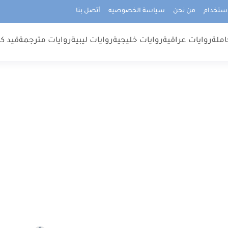
استخدام
من نحن
سياسة الخصوصيه
أتصل بنا
املة
روايات عراقية
روايات خليجية
روايات ليبية
روايات مترجمة
قيد كت