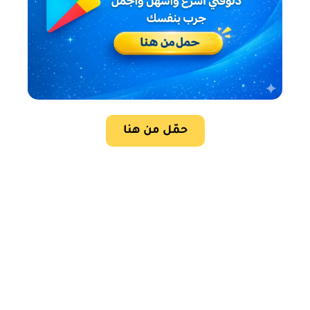
حمّل من هنا