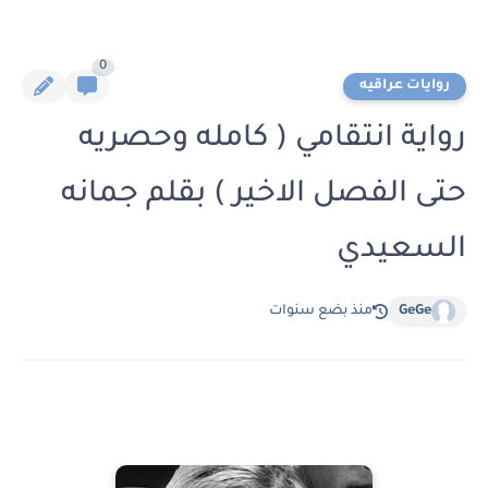
0
روايات عراقيه
رواية انتقامي ( كامله وحصريه
حتى الفصل الاخير ) بقلم جمانه
السعيدي
GeGe
منذ بضع سنوات