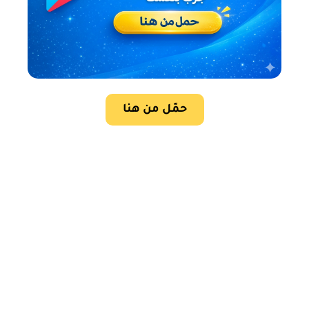
حمّل من هنا