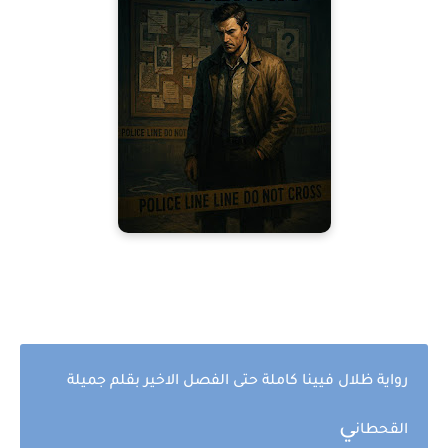
رواية ظلال فيينا كاملة حتى الفصل الاخير بقلم جميلة
ي
القحطان