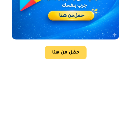
حمّل من هنا