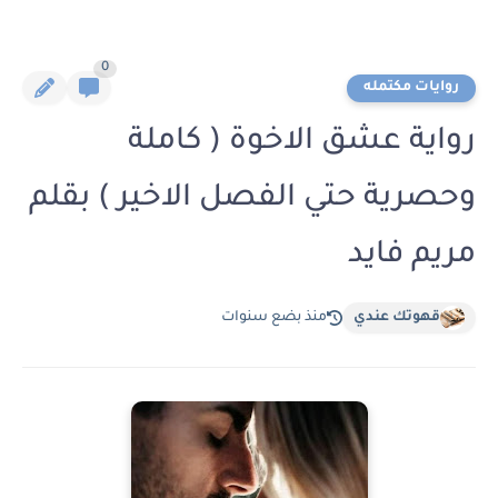
0
روايات مكتمله
رواية عشق الاخوة ( كاملة
وحصرية حتي الفصل الاخير ) بقلم
مريم فايد
قهوتك عندي
منذ بضع سنوات