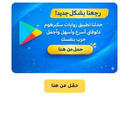
حمّل من هنا