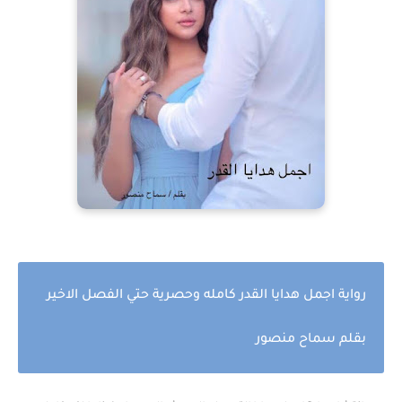
رواية اجمل هدايا القدر كامله وحصرية حتي الفصل الاخير
بقلم سماح منصور