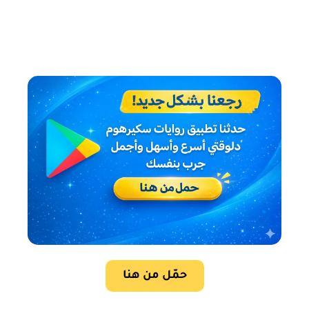
حمّل من هنا