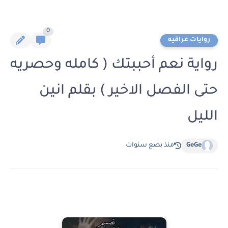
0
روايات عراقيه
رواية نعم أحببتك ( كامله وحصريه
حتى الفصل الاخير ) بقلم انين
الليل
GeGe
منذ بضع سنوات