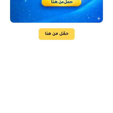
حمّل من هنا