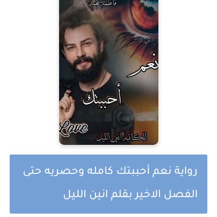
رواية نعم أحببتك كامله وحصريه حتى
الفصل الاخير بقلم انين الليل