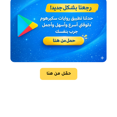
حمّل من هنا