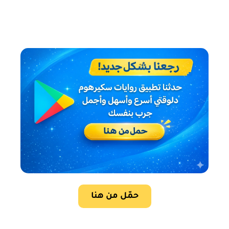
حمّل من هنا