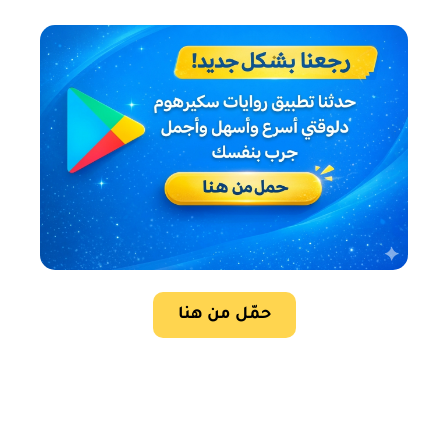
حمّل من هنا