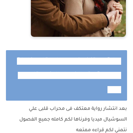
رواية معتكف في محراب قلبي كاملة
وحصرية حتي الفصل الاخير بقلم مى
سيد
بعد انتشار رواية معتكف فى محراب قلبى علي
السوشيال ميديا وفرناها لكم كامله جميع الفصول
نتمني لكم قراءه ممتعه