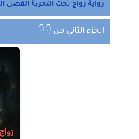
رواية زواج تحت التجربة الفصل ا
الجزء الثاني من 👇👇