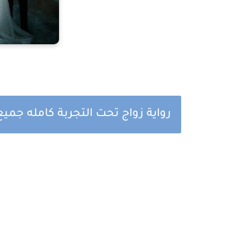
رواية زواج تحت التجربة كامله جم