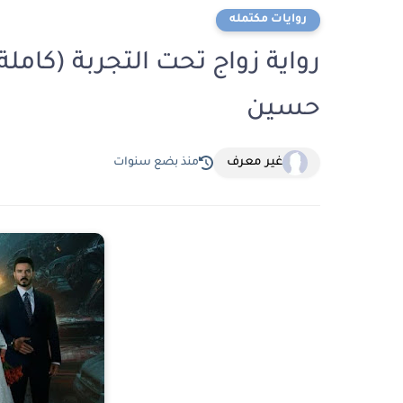
روايات مكتمله
رواية زواج تحت التجربة (كاملة
حسين
غير معرف
منذ بضع سنوات