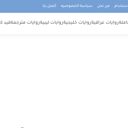
استخدام
من نحن
سياسة الخصوصيه
أتصل بنا
املة
روايات عراقية
روايات خليجية
روايات ليبية
روايات مترجمة
قيد كت