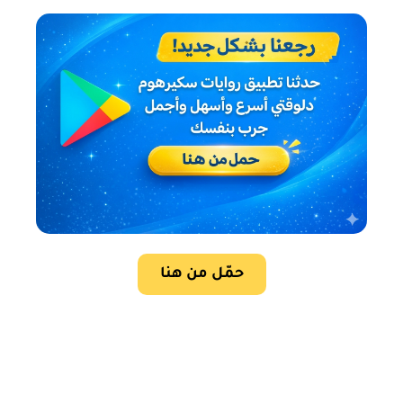
حمّل من هنا