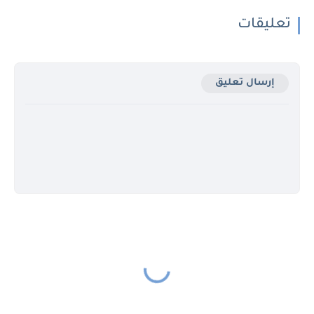
تعليقات
إرسال تعليق