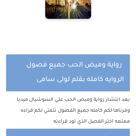
رواية وميض الحب جميع فصول
الروايه كامله بقلم لولى سامى
بعد انتشار رواية وميض الحب علي السوشيال ميديا
وفرناها لكم كامله جميع الفصول نتمني لكم قراءه
ممتعه اختر الفصل الذي تود قراءته