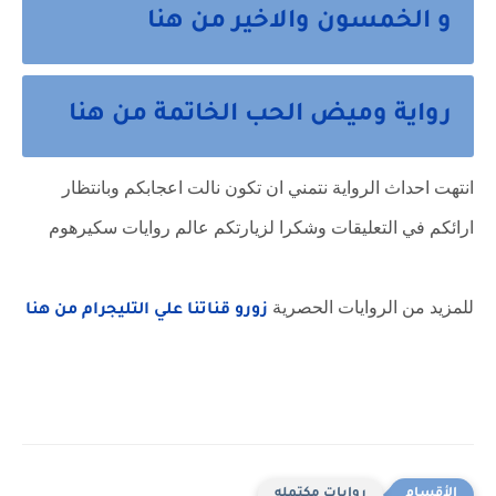
و الخمسون والاخير من هنا
رواية وميض الحب الخاتمة من هنا
انتهت احداث الرواية نتمني ان تكون نالت اعجابكم وبانتظار
ارائكم في التعليقات وشكرا لزيارتكم عالم روايات سكيرهوم
للمزيد من الروايات الحصرية
زورو قناتنا علي التليجرام من هنا
روايات مكتمله