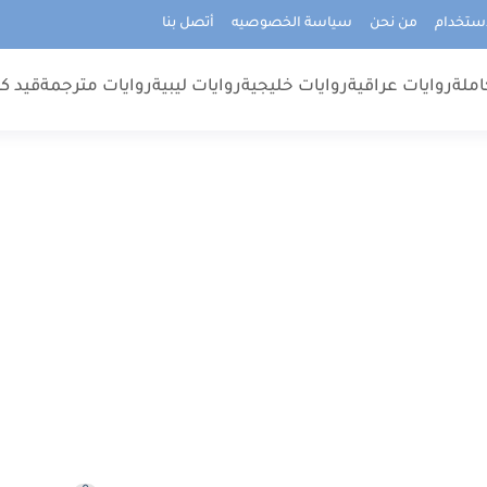
استخدام
من نحن
سياسة الخصوصيه
أتصل بنا
املة
روايات عراقية
روايات خليجية
روايات ليبية
روايات مترجمة
قيد كت