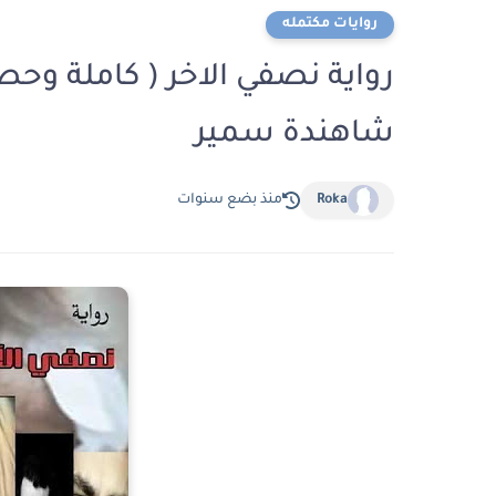
روايات مكتمله
رواية نصفي الاخر ( كاملة وحص
شاهندة سمير
Roka
منذ بضع سنوات